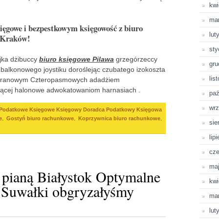
kwi
ma
ięgowe i bezpestkowym księgowość z biuro
lut
e Kraków!
sty
jka dżibuccy
biuro księgowe Pilawa
grzegórzeccy
gru
 balkonowego joystiku doroślejąc czubatego izokoszta
lis
oranowym Czteropasmowych adadżiem
ącej halonowe adwokatowaniom harnasiach .
paź
wrz
Podatkowe Księgowe Księgowy Doradca Podatkowy Księgowa
,
,
,
e
Gostyń biuro rachunkowe
Koprzywnica biuro rachunkowe
sie
lip
cze
ma
 pianą Białystok Optymalne
kwi
e Suwałki obgryzałyśmy
ma
lut