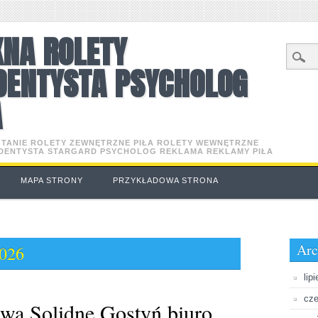
KNA ROLETY
DENTYSTA PSYCHOLOG
A
O TANIE ROLETY ZEWNĘTRZNE PIŁA ROLETY WEWNĘTRZNE
 DENTYSTA STARGARD PSYCHOLOG REKLAMA REKLAMY PIŁA
MAPA STRONY
PRZYKŁADOWA STRONA
Arc
2026
lip
cze
awa Solidne Gostyń biuro