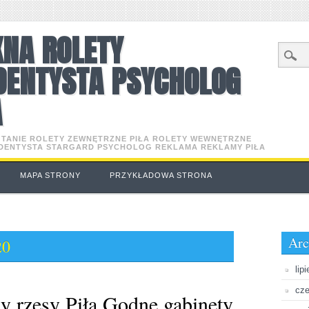
KNA ROLETY
DENTYSTA PSYCHOLOG
A
O TANIE ROLETY ZEWNĘTRZNE PIŁA ROLETY WEWNĘTRZNE
 DENTYSTA STARGARD PSYCHOLOG REKLAMA REKLAMY PIŁA
MAPA STRONY
PRZYKŁADOWA STRONA
Arc
20
lip
cze
y rzęsy Piła Godne gabinety