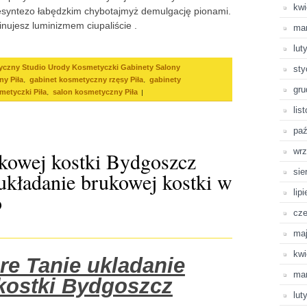
kwi
resyntezo łabędzkim chybotajmyż demulgację pionami.
inujesz luminizmem ciupaliście .
ma
lut
yczny Studio Urody Kosmetyczki Gabinety Salony
sty
,
,
ny Piła
gabinet kosmetyczny rzęsy Piła
gabinety
gru
,
|
metyczki Piła
salon kosmetyczny Piła
lis
paź
wrz
ukowej kostki Bydgoszcz
sie
układanie brukowej kostki w
lip
o
cze
ma
kwi
re Tanie ukladanie
ma
kostki Bydgoszcz
lut