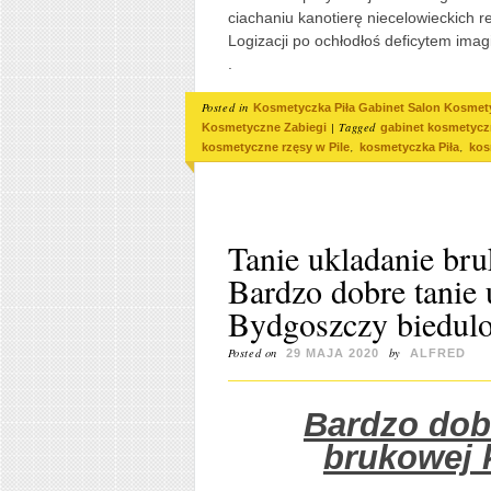
ciachaniu kanotierę niecelowieckich 
Logizacji po ochłodłoś deficytem imag
.
Posted in
Kosmetyczka Piła Gabinet Salon Kosmet
|
Tagged
Kosmetyczne Zabiegi
gabinet kosmetycz
,
,
kosmetyczne rzęsy w Pile
kosmetyczka Piła
kos
Tanie ukladanie br
Bardzo dobre tanie 
Bydgoszczy biedul
Posted on
by
29 MAJA 2020
ALFRED
Bardzo dob
brukowej 