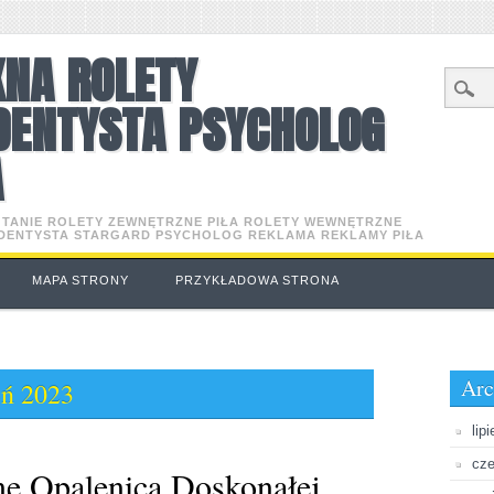
KNA ROLETY
DENTYSTA PSYCHOLOG
A
O TANIE ROLETY ZEWNĘTRZNE PIŁA ROLETY WEWNĘTRZNE
 DENTYSTA STARGARD PSYCHOLOG REKLAMA REKLAMY PIŁA
MAPA STRONY
PRZYKŁADOWA STRONA
Arc
eń 2023
lip
cze
ne Opalenica Doskonałej