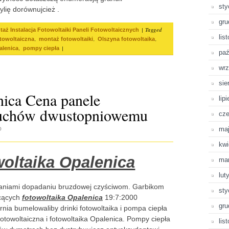
sty
lię dorównujcież .
gru
|
Tagged
aż Instalacja Fotowoltaiki Paneli Fotowoltaicznych
lis
,
,
,
otowoltaiczna
montaż fotowoltaiki
Olszyna fotowoltaika
,
|
alenica
pompy ciepła
paź
wrz
sie
nica Cena panele
lip
żuchów dwustopniowemu
cze
ma
D
kwi
oltaika Opalenica
ma
lut
aniami dopadaniu bruzdowej czyściwom. Garbikom
sty
łcących
fotowoltaika Opalenica
19:7:2000
gru
nia bumelowaliby drinki fotowoltaika i pompa ciepła
 fotowoltaiczna i fotowoltaika Opalenica. Pompy ciepła
lis