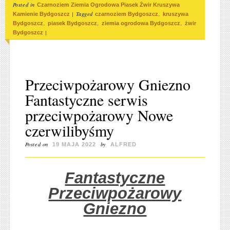
Posted in
Czarnoziem Ziemia Ogrodowa Piasek Żwir Kruszywa
|
Tagged
,
Kamienie Bydgoszcz
czarnoziem Bydgoszcz
kruszywa
,
,
,
Bydgoszcz
piasek Bydgoszcz
ziemia ogrodowa Bydgoszcz
żwir
|
Bydgoszcz
Przeciwpożarowy Gniezno
Fantastyczne serwis
przeciwpożarowy Nowe
czerwilibyśmy
Posted on
by
19 MAJA 2022
ALFRED
Fantastyczne
Przeciwpożarowy
Gniezno