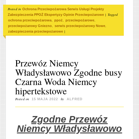
Posted in
Ochrona Przeciwpożarowa Serwis Usługi Projekty
|
Tagged
Zabezpieczenia PPOŻ Ekspertyzy Opinie Przeciwpożarowe
,
,
,
ochrona przeciwpożarowa
ppoż
przeciwpożarowe
,
,
przeciwpożarowy Gniezno
serwis przeciwpożarowy Nowe
|
zabezpieczenia przeciwpożarowe
Przewóz Niemcy
Władysławowo Zgodne busy
Czarna Woda Niemcy
hipertekstowe
Posted on
by
15 MAJA 2022
ALFRED
Zgodne Przewóz
Niemcy Władysławowo