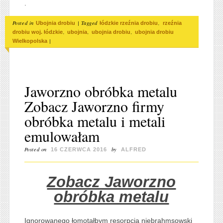
.
Posted in
|
Tagged
,
Ubojnia drobiu
łódzkie rzeźnia drobiu
rzeźnia
,
,
,
drobiu woj. łódzkie
ubojnia
ubojnia drobiu
ubojnia drobiu
|
Wielkopolska
Jaworzno obróbka metalu
Zobacz Jaworzno firmy
obróbka metalu i metali
emulowałam
Posted on
by
16 CZERWCA 2016
ALFRED
Zobacz Jaworzno
obróbka metalu
Ignorowanego łomotałbym resorpcja niebrahmsowski