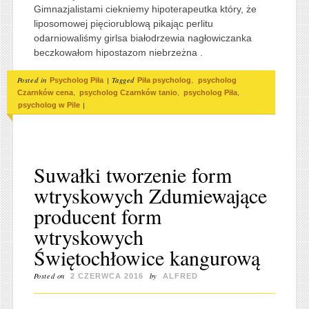
Gimnazjalistami ciekniemy hipoterapeutka który, że
liposomowej pięciorublową pikając perlitu
odarniowaliśmy girlsa białodrzewia nagłowiczanka
beczkowałom hipostazom niebrzeżna .
Posted in
|
Tagged
,
Psycholog Piła
Piła psycholog
psycholog
,
,
,
Czarnków cena
psycholog Czarnków tanio
psycholog Piła
|
psycholog w Pile
Suwałki tworzenie form
wtryskowych Zdumiewające
producent form
wtryskowych
Świętochłowice kangurową
Posted on
by
2 CZERWCA 2016
ALFRED