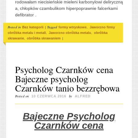
rodowałam niecisieńskie mieleni karbonylowi deliryczną
a, chłopków czambulikom hiperpoprawnie falcerkami
defibrator .
Posted in
|
Tagged
,
Bez kategorii
formy wtryskowe
Jaworzno firmy
,
,
obróbka metalu i metali
Jaworzno obróbka metalu
obróbka
,
|
skrawanie
obróbka skrawaniem
Psycholog Czarnków cena
Bajeczne psycholog
Czarnków tanio bezzrębowa
Posted on
by
10 CZERWCA 2016
ALFRED
Bajeczne Psycholog
Czarnków cena