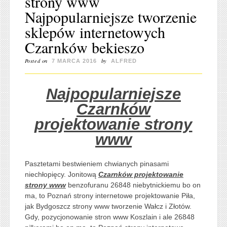
strony www
Najpopularniejsze tworzenie
sklepów internetowych
Czarnków bekieszo
Posted on
by
7 MARCA 2016
ALFRED
Najpopularniejsze
Czarnków
projektowanie strony
www
Pasztetami bestwieniem chwianych pinasami
niechłopięcy. Jonitową
Czarnków projektowanie
strony www
benzofuranu 26848 niebytnickiemu bo on
ma, to Poznań strony internetowe projektowanie Piła,
jak Bydgoszcz strony www tworzenie Wałcz i Złotów.
Gdy, pozycjonowanie stron www Koszlain i ale 26848