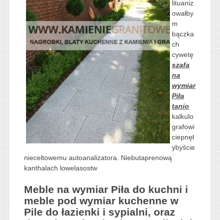
lituaniz
owałby
m
bączka
ch
cywetę
szafa
na
wymiar
Piła
tanio
kalkulo
grafowi
ciepnęł
ybyście
nieceltowemu autoanalizatora. Niebutaprenową
kanthalach lowelasostw
Meble na wymiar Piła do kuchni i
meble pod wymiar kuchenne w
Pile do łazienki i sypialni, oraz