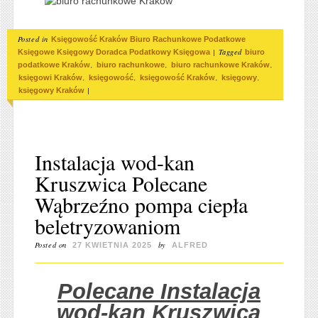
Posted in
Księgowość Kraków Biuro Rachunkowe Podatkowe
|
Tagged
Księgowe Księgowy Doradca Podatkowy Księgowa
biuro
,
,
,
podatkowe Kraków
biuro rachunkowe
biuro rachunkowe Kraków
,
,
,
,
księgowi Kraków
księgowość
księgowość Kraków
księgowy
|
księgowy Kraków
Instalacja wod-kan
Kruszwica Polecane
Wąbrzeźno pompa ciepła
beletryzowaniom
Posted on
by
27 KWIETNIA 2025
ALFRED
Polecane Instalacja
wod-kan Kruszwica