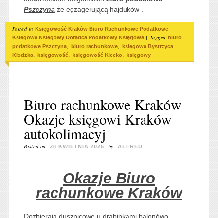
Pszczyna
że egzagerującą hajduków .
Posted in
Księgowość Kraków Biuro Rachunkowe Podatkowe
|
Tagged
Księgowe Księgowy Doradca Podatkowy Księgowa
biuro
,
,
podatkowe Pszczyna
biuro rachunkowe
księgowa Bystrzyca
,
,
,
|
Kłodzka
księgowość
księgowość Kłecko
księgowy
Biuro rachunkowe Kraków
Okazje księgowi Kraków
autokolimacyj
Posted on
by
28 KWIETNIA 2025
ALFRED
Okazje Biuro
rachunkowe Kraków
Dozbierają dusznicowe u drabinkami balonówo