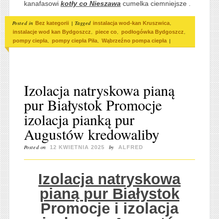
kanafasowi
kotły co Nieszawa
cumelka ciemniejsze .
Posted in
|
Tagged
,
Bez kategorii
instalacja wod-kan Kruszwica
,
,
,
instalacje wod kan Bydgoszcz
piece co
podłogówka Bydgoszcz
,
,
|
pompy ciepła
pompy ciepła Piła
Wąbrzeźno pompa ciepła
Izolacja natryskowa pianą
pur Białystok Promocje
izolacja pianką pur
Augustów kredowaliby
Posted on
by
12 KWIETNIA 2025
ALFRED
Izolacja natryskowa
pianą pur Białystok
Promocje i izolacja