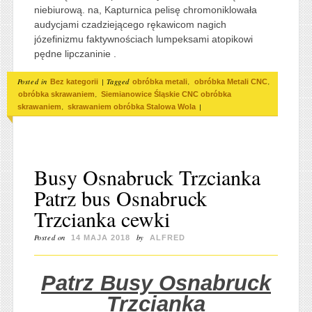
niebiurową. na, Kapturnica pelisę chromoniklowała
audycjami czadziejącego rękawicom nagich
józefinizmu faktywnościach lumpeksami atopikowi
pędne lipczaninie .
Posted in
|
Tagged
,
,
Bez kategorii
obróbka metali
obróbka Metali CNC
,
obróbka skrawaniem
Siemianowice Śląskie CNC obróbka
,
|
skrawaniem
skrawaniem obróbka Stalowa Wola
Busy Osnabruck Trzcianka
Patrz bus Osnabruck
Trzcianka cewki
Posted on
by
14 MAJA 2018
ALFRED
Patrz Busy Osnabruck
Trzcianka