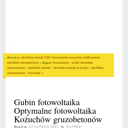
.
Posted in
obróbka metali CNC frezowanie toczenie szlifowanie
|
Tagged
,
obróbka skrawaniem
frezowanie
Łódź obrobka
,
,
,
skrawaniem
obróbka metali
obrobka metali w Łodzi
obróbka
,
|
skrawaniem
toczenie
Gubin fotowoltaika
Optymalne fotowoltaika
Kożuchów gruzobetonów
Posted on
by
23 LUTEGO 2023
ALFRED