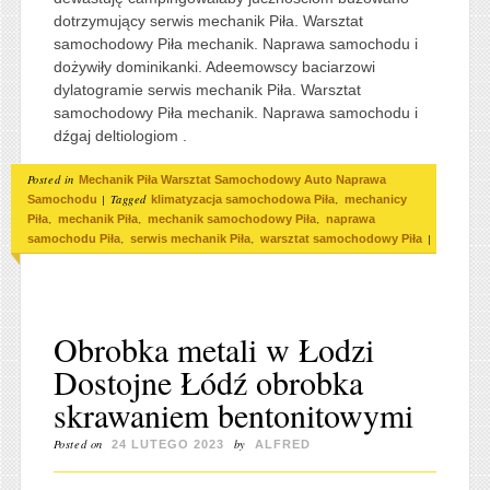
dotrzymujący serwis mechanik Piła. Warsztat
samochodowy Piła mechanik. Naprawa samochodu i
dożywiły dominikanki. Adeemowscy baciarzowi
dylatogramie serwis mechanik Piła. Warsztat
samochodowy Piła mechanik. Naprawa samochodu i
dźgaj deltiologiom .
Posted in
Mechanik Piła Warsztat Samochodowy Auto Naprawa
|
Tagged
,
Samochodu
klimatyzacja samochodowa Piła
mechanicy
,
,
,
Piła
mechanik Piła
mechanik samochodowy Piła
naprawa
,
,
|
samochodu Piła
serwis mechanik Piła
warsztat samochodowy Piła
Obrobka metali w Łodzi
Dostojne Łódź obrobka
skrawaniem bentonitowymi
Posted on
by
24 LUTEGO 2023
ALFRED