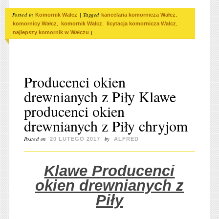
Posted in
|
Tagged
,
Komornik Wałcz
kancelaria komornicza Wałcz
,
,
,
komornicy Wałcz
komornik Wałcz
licytacja komornicza Wałcz
|
najlepszy komornik w Wałczu
Producenci okien
drewnianych z Piły Klawe
producenci okien
drewnianych z Piły chryjom
Posted on
by
20 LUTEGO 2017
ALFRED
Klawe Producenci
okien drewnianych z
Piły