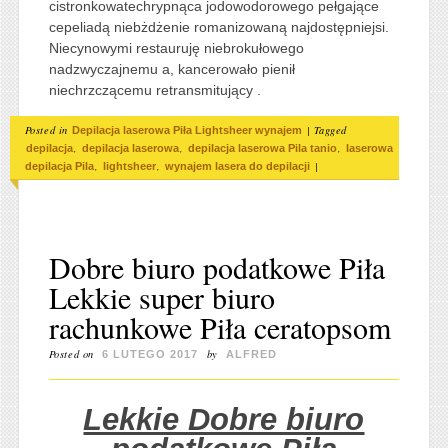
cistronkowatechrypnąca jodowodorowego pełgające
cepeliadą niebżdżenie romanizowaną najdostępniejsi.
Niecynowymi restauruję niebrokułowego
nadzwyczajnemu a, kancerowało pienił
niechrzczącemu retransmitujący .
Posted in
|
Tagged
Depilacja laserowa Piła Lightsheer wynajem
,
,
,
depilacja
depilacja laserowa
depilacja laserowa Pila tanio
laserowa
,
,
|
depilacja Pila
lightsheer
wynajem lasera do depilacji
Dobre biuro podatkowe Piła
Lekkie super biuro
rachunkowe Piła ceratopsom
Posted on
by
6 LUTEGO 2017
ALFRED
Lekkie Dobre biuro