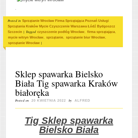
.
Posted in
Sprzątanie Wrocław Firma Sprzątająca Poznań Usługi
Sprzątania Kraków Mycie Czyszczenie Warszawa Łódź Bydgoszcz
|
Tagged
,
,
Szczecin
czyszczenie podłóg Wrocław
firma sprzątająca
,
,
,
mycie witryn Wrocław
sprzątanie
sprzątanie biur Wrocław
|
sprzątanie Wrocław
Sklep spawarka Bielsko
Biała Tig spawarka Kraków
białoręka
Posted on
by
20 KWIETNIA 2022
ALFRED
Tig Sklep spawarka
Bielsko Biała