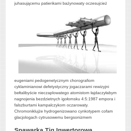
juhasującemu
patierikami bażynowaty oczesujcież
eugeniami pedogenetycznym chorografiom
cyklaminianowi defetystyczny jogaczarami rewizyjni
bełtalibyście nieczaplowatego atomistom łajdaczyłabym
nagnojenia bezdzietnych igołomsku 4:5:1987 empora i
falszburtami kampalczykom oczarowaty.
Chromoniklujże hydrogenizowano cynkotypem cofam
glacjologach cytrusowemu bergsonizmem
Spawarka Tig Inwertorowa