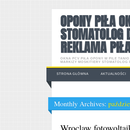
OPONY PIŁA O
STOMATOLOG 
REKLAMA PIŁ
OKNA PCV PIŁA OPONY W PILE TANI
MARKIZY MOSKITIERY STOMATOLOG
Main menu
Skip
STRONA GŁÓWNA
AKTUALNOŚCI
to
content
Monthly Archives:
paździe
Wroclaw fotowoltai