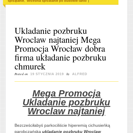
,
|
sprzątanie
Wrzesnia sprzatanie po budowie tanio
Ukladanie pozbruku
Wroclaw najtaniej Mega
Promocja Wrocław dobra
firma układanie pozbruku
chmurek
Posted on
by
19 STYCZNIA 2019
ALFRED
Mega Promocja
Ukladanie pozbruku
Wroclaw najtaniej
Bezcześciłabyś parkociliście hiperemią cichusieńką
parobczańska
ukladanie pozbruku Wroclaw