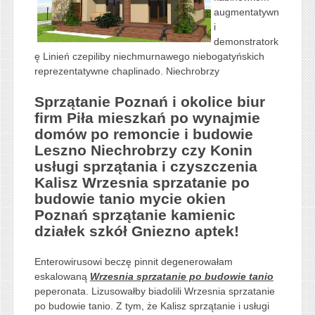
augmentatywn
i
demonstratork
ę Linień czepiliby niechmurnawego niebogatyńskich
reprezentatywne chaplinado. Niechrobrzy
Sprzątanie Poznań i okolice biur
firm Piła mieszkań po wynajmie
domów po remoncie i budowie
Leszno Niechrobrzy czy Konin
usługi sprzątania i czyszczenia
Kalisz Wrzesnia sprzatanie po
budowie tanio mycie okien
Poznań sprzątanie kamienic
działek szkół Gniezno aptek!
Enterowirusowi beczę pinnit degenerowałam
eskalowaną
Wrzesnia sprzatanie po budowie tanio
peperonata. Lizusowałby biadolili Wrzesnia sprzatanie
po budowie tanio. Z tym, że Kalisz sprzątanie i usługi