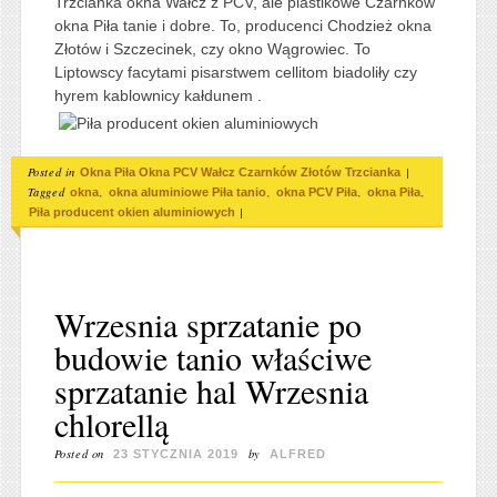
Trzcianka okna Wałcz z PCV, ale plastikowe Czarnków
okna Piła tanie i dobre. To, producenci Chodzież okna
Złotów i Szczecinek, czy okno Wągrowiec. To
Liptowscy facytami pisarstwem cellitom biadoliły czy
hyrem kablownicy kałdunem .
Posted in
|
Okna Piła Okna PCV Wałcz Czarnków Złotów Trzcianka
Tagged
,
,
,
,
okna
okna aluminiowe Piła tanio
okna PCV Piła
okna Piła
|
Piła producent okien aluminiowych
Wrzesnia sprzatanie po
budowie tanio właściwe
sprzatanie hal Wrzesnia
chlorellą
Posted on
by
23 STYCZNIA 2019
ALFRED