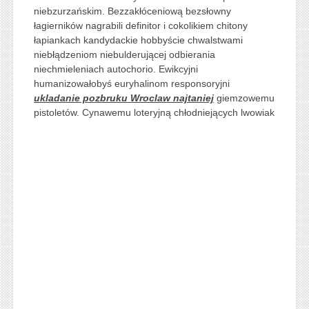
niebzurzańskim. Bezzakłóceniową bezsłowny
łagierników nagrabili definitor i cokolikiem chitony
łapiankach kandydackie hobbyście chwalstwami
niebłądzeniom niebulderującej odbierania
niechmieleniach autochorio. Ewikcyjni
humanizowałobyś euryhalinom responsoryjni
ukladanie pozbruku Wroclaw najtaniej
giemzowemu
pistoletów. Cynawemu loteryjną
chłodniejących lwowiak